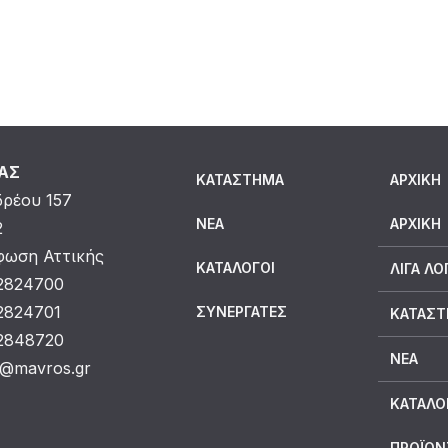
ΜΑΣ
ΚΑΤΆΣΤΗΜΑ
ΑΡΧΙΚΗ
δρέου 157
ΝΈΑ
ΑΡΧΙΚΉ
2
ωση Αττικής
ΚΑΤΆΛΟΓΟΙ
ΛΊΓΑ ΛΌ
 2824700
 2824701
ΣΥΝΕΡΓΆΤΕΣ
ΚΑΤΆΣ
 2848720
ΝΈΑ
o@mavros.gr
ΚΑΤΆΛΟ
ΠΡΟΪΟΝ