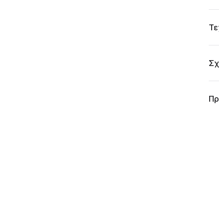
Τε
Σχ
Πρ