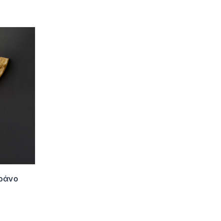
υράνο