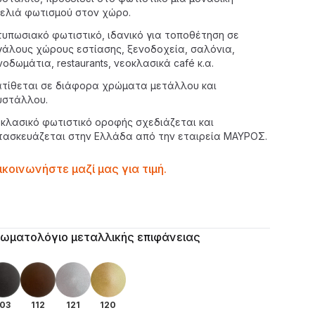
νελιά φωτισμού στον χώρο.
τυπωσιακό φωτιστικό, ιδανικό για τοποθέτηση σε
γάλους χώρους εστίασης, ξενοδοχεία, σαλόνια,
νοδωμάτια,
restaurants
, νεοκλασικά
caf
é κ.α.
ατίθεται σε διάφορα χρώματα μετάλλου και
υστάλλου.
 κλασικό
φωτιστικό οροφής
σχεδιάζεται και
τασκευάζεται στην Ελλάδα από την εταιρεία
ΜΑΥΡΟΣ
.
ntactprice
ικοινωνήστε μαζί μας για τιμή.
ilability
itional details
ωματολόγιο μεταλλικής επιφάνειας
03
112
121
120