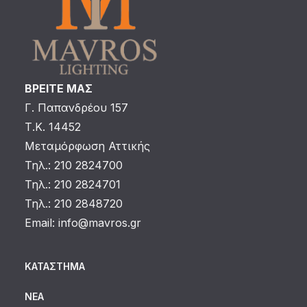
ΒΡΕΙΤΕ ΜΑΣ
Γ. Παπανδρέου 157
Τ.Κ. 14452
Μεταμόρφωση Αττικής
Τηλ.: 210 2824700
Τηλ.: 210 2824701
Τηλ.: 210 2848720
Email:
info@mavros.gr
ΚΑΤΆΣΤΗΜΑ
ΝΈΑ