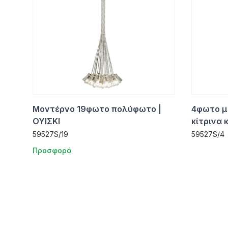
Μοντέρνο 19φωτο πολύφωτο |
4φωτο μ
ΟΥΙΣΚΙ
κίτρινα 
59527S/19
59527S/4
Προσφορά