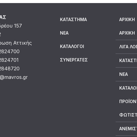
ΜΑΣ
ΚΑΤΆΣΤΗΜΑ
ΑΡΧΙΚΗ
δρέου 157
ΝΈΑ
ΑΡΧΙΚΉ
2
ωση Αττικής
ΚΑΤΆΛΟΓΟΙ
ΛΊΓΑ ΛΌ
 2824700
 2824701
ΣΥΝΕΡΓΆΤΕΣ
ΚΑΤΆΣ
 2848720
ΝΈΑ
o@mavros.gr
ΚΑΤΆΛΟ
ΠΡΟΪΟΝ
ΦΩΤΙΣΤ
ΑΝΕΜΙΣ