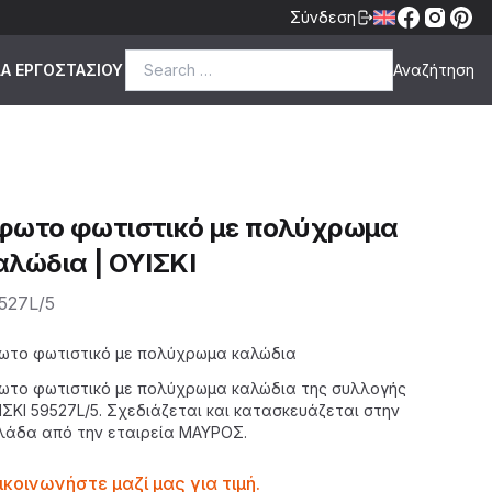
Σύνδεση
Search for:
ΔΑ ΕΡΓΟΣΤΑΣΙΟΥ
φωτο φωτιστικό με πολύχρωμα
αλώδια | ΟΥΙΣΚΙ
527L/5
scription
ωτο φωτιστικό με πολύχρωμα καλώδια
ωτο
φωτιστικό
με πολύχρωμα καλώδια της
συλλογής
ΙΣΚΙ
59527L/5. Σχεδιάζεται και κατασκευάζεται στην
λάδα από την εταιρεία
ΜΑΥΡΟΣ
.
ntactprice
ικοινωνήστε μαζί μας για τιμή.