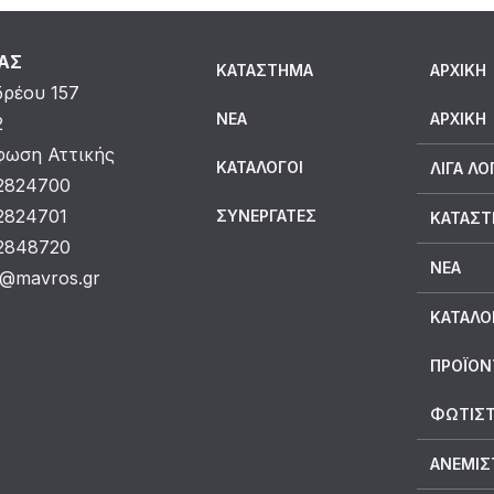
ΜΑΣ
ΚΑΤΆΣΤΗΜΑ
ΑΡΧΙΚΗ
δρέου 157
ΝΈΑ
ΑΡΧΙΚΉ
2
ωση Αττικής
ΚΑΤΆΛΟΓΟΙ
ΛΊΓΑ ΛΌ
 2824700
 2824701
ΣΥΝΕΡΓΆΤΕΣ
ΚΑΤΆΣ
 2848720
ΝΈΑ
o@mavros.gr
ΚΑΤΆΛΟ
ΠΡΟΪΟΝ
ΦΩΤΙΣΤ
ΑΝΕΜΙΣ