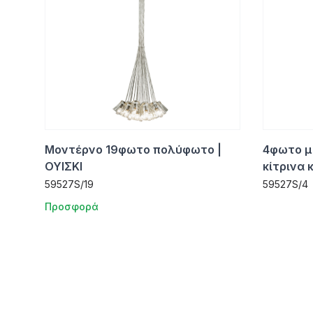
Μοντέρνο 19φωτο πολύφωτο |
4φωτο μ
ΟΥΙΣΚΙ
κίτρινα 
59527S/19
59527S/4
Προσφορά