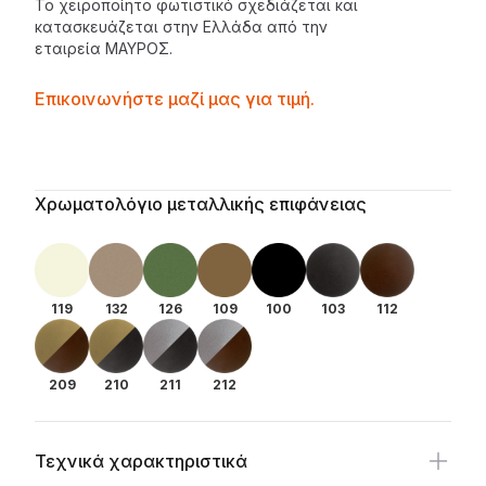
Το
χειροποίητο φωτιστικό
σχεδιάζεται και
κατασκευάζεται στην Ελλάδα από την
εταιρεία
ΜΑΥΡΟΣ
.
Contactprice
Επικοινωνήστε μαζί μας για τιμή.
Availability
Additional details
Χρωματολόγιο μεταλλικής επιφάνειας
119
132
126
109
100
103
112
209
210
211
212
Τεχνικά χαρακτηριστικά