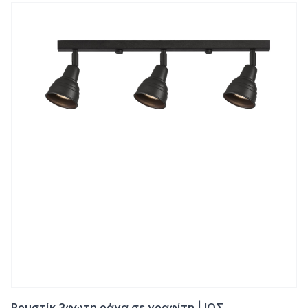
Ρουστίκ 3φωτη ράγα σε γραφίτη | ΙΟΣ