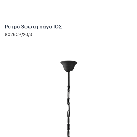
Ρετρό 3φωτη ράγα ΙΟΣ
8026CP/20/3