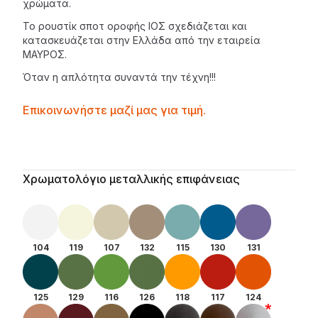
χρώματα.
Το ρουστίκ
σποτ οροφής
ΙΟΣ σχεδιάζεται και
κατασκευάζεται στην Ελλάδα από την εταιρεία
ΜΑΥΡΟΣ
.
Όταν η απλότητα συναντά την τέχνη!!!
Contactprice
Επικοινωνήστε μαζί μας για τιμή.
Availability
Additional details
Χρωματολόγιο μεταλλικής επιφάνειας
104
119
107
132
115
130
131
125
129
116
126
118
117
124