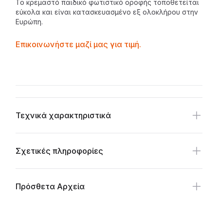
Το
κρεμαστό παιδικό φωτιστικό
οροφής τοποθετείται
εύκολα και είναι κατασκευασμένο εξ ολοκλήρου στην
Ευρώπη
.
Contactprice
Επικοινωνήστε μαζί μας για τιμή.
Availability
Additional details
Τεχνικά χαρακτηριστικά
Σχετικές πληροφορίες
Πρόσθετα Αρχεία