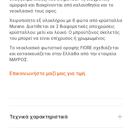
ομορφιά και διακρίνονται από καλαισθησία και το
νεοκλασικό τους ύφος.
Χειροποίητο εξ ολοκλήρου με 6 φώτα από κρύσταλλα
Murano. Διατίθεται σε 2 διαφορετικές αποχρώσεις
κρύσταλλου: μελί και λευκό. Ο μπρούτζινος σκελετός
του μπορεί να είναι επίχρυσος ή χρωμιωμένος.
Το νεοκλασικό
φωτιστικό οροφής
FIORE σχεδιάζεται
και κατασκευάζεται στην Ελλάδα από την εταιρεία
ΜΑΥΡΟΣ
.
Contactprice
Επικοινωνήστε μαζί μας για τιμή.
Availability
Additional details
Τεχνικά χαρακτηριστικά