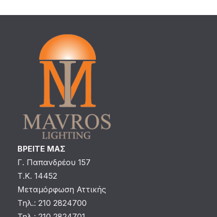
ΒΡΕΙΤΕ ΜΑΣ
Γ. Παπανδρέου 157
Τ.Κ. 14452
Μεταμόρφωση Αττικής
Τηλ.: 210 2824700
Τηλ.: 210 2824701