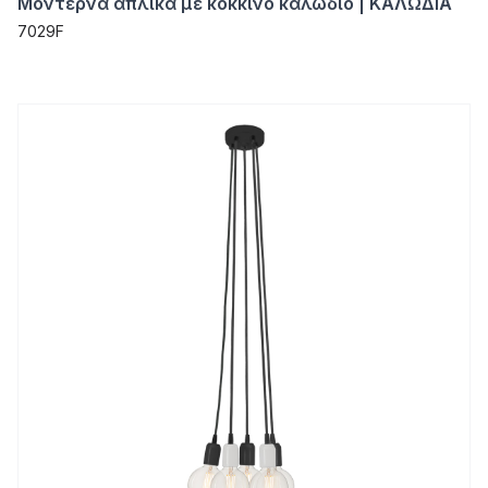
Μοντέρνα απλίκα με κόκκινο καλώδιο | ΚΑΛΩΔΙΑ
7029F