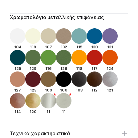
Availability
Additional details
Χρωματολόγιο μεταλλικής επιφάνειας
104
119
107
132
115
130
131
125
129
116
126
118
117
124
127
123
109
100
103
112
121
114
120
11
11
Τεχνικά χαρακτηριστικά