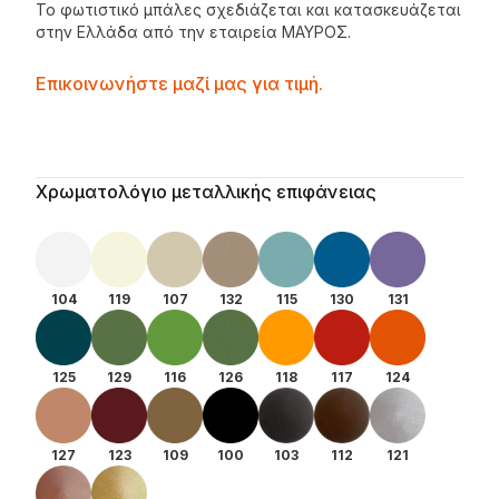
Το φωτιστικό μπάλες σχεδιάζεται και κατασκευάζεται
στην Ελλάδα από την εταιρεία
ΜΑΥΡΟΣ
.
Contactprice
Επικοινωνήστε μαζί μας για τιμή.
Availability
Additional details
Χρωματολόγιο μεταλλικής επιφάνειας
104
119
107
132
115
130
131
125
129
116
126
118
117
124
127
123
109
100
103
112
121