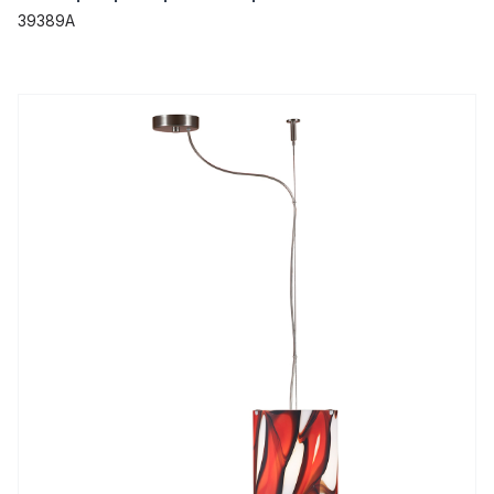
39389A