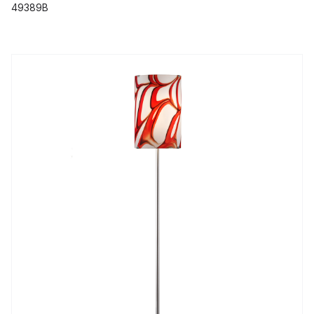
49389B