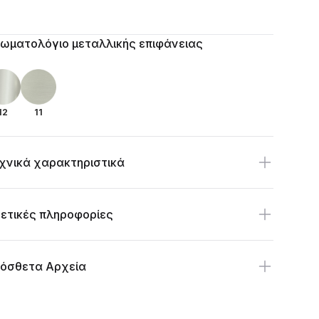
itional details
ωματολόγιο μεταλλικής επιφάνειας
12
11
χνικά χαρακτηριστικά
ετικές πληροφορίες
όσθετα Αρχεία