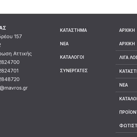
ΜΑΣ
ΚΑΤΆΣΤΗΜΑ
ΑΡΧΙΚΗ
δρέου 157
ΝΈΑ
ΑΡΧΙΚΉ
2
ωση Αττικής
ΚΑΤΆΛΟΓΟΙ
ΛΊΓΑ ΛΌ
 2824700
 2824701
ΣΥΝΕΡΓΆΤΕΣ
ΚΑΤΆΣ
 2848720
ΝΈΑ
o@mavros.gr
ΚΑΤΆΛΟ
ΠΡΟΪΟΝ
ΦΩΤΙΣΤ