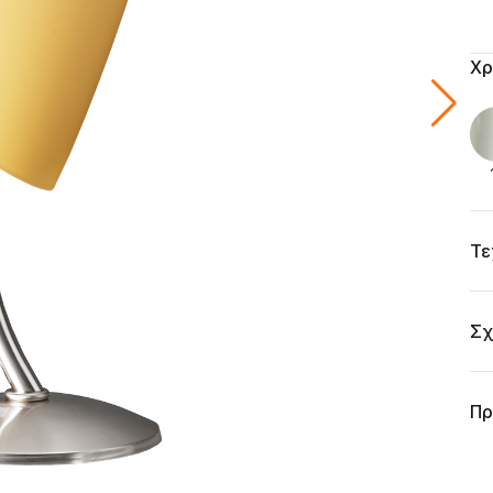
Add
Χρ
Τε
Σχ
Πρ