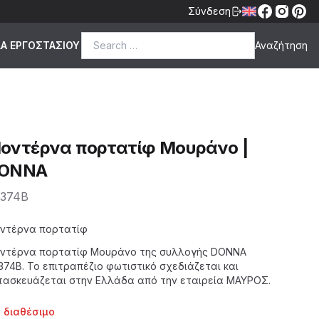
Σύνδεση
Search for:
ΔΑ ΕΡΓΟΣΤΑΣΙΟΥ
οντέρνα πορτατίφ Μουράνο |
ONNA
374B
scription
ντέρνα πορτατίφ
ντέρνα πορτατίφ Μουράνο της
συλλογής DONNA
374B. Το επιτραπέζιο φωτιστικό σχεδιάζεται και
τασκευάζεται στην Ελλάδα από την εταιρεία
ΜΑΥΡΟΣ
.
ntactprice
ilability
 διαθέσιμο