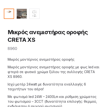
Μικρός ανεμιστήρας οροφής
CRETA XS
8960
Description
Μικρός μοντέρνος ανεμιστήρας οροφής
Μικρός μοντέρνος
ανεμιστήρας οροφής
με φως led και
φτερά σε φυσικό χρώμα ξύλου της
συλλογής CRETA
XS 8960.
Ισχύ μοτέρ 24watt με δυνατότητα εναλλαγής 6
ταχυτήτων του αέρα!
Με φωτισμό led 24W – 2400Lm και ρύθμιση χρώματος
του φωτισμού – 3CCT (δυνατότητα επιλογής: θερμού,
ενδιάμεσου ή ψυχρού φωτισμού).