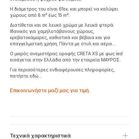
Η διάμετρος του είναι 61εκ. και μπορεί να καλύψει
χώρους από 8 m² έως 15 m².
Διατίθεται και σε λευκό χρώμα με λευκά φτερά.
Ιδανικός για χαμηλοτάβανους χώρους,
κρεβατοκάμαρες, καθιστικά και βέβαια και για
επαγγελματική χρήση. Πάντα με στυλ και αέρα…
O μικρός ανεμιστήρας οροφής CRETA XS με φως led
εισάγεται στην Ελλάδα από την
εταιρεία ΜΑΥΡΟΣ
.
Για περισσότερες ενδιαφέρουσες πληροφορίες,
πατήστε
εδώ…
Contactprice
Επικοινωνήστε μαζί μας για τιμή.
Availability
Additional details
Τεχνικά χαρακτηριστικά