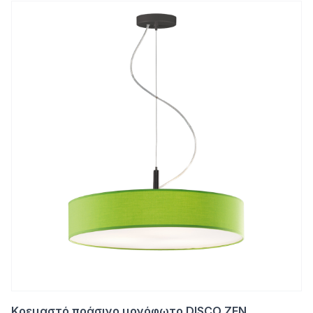
Κρεμαστό πράσινο μονόφωτο DISCO ZEN