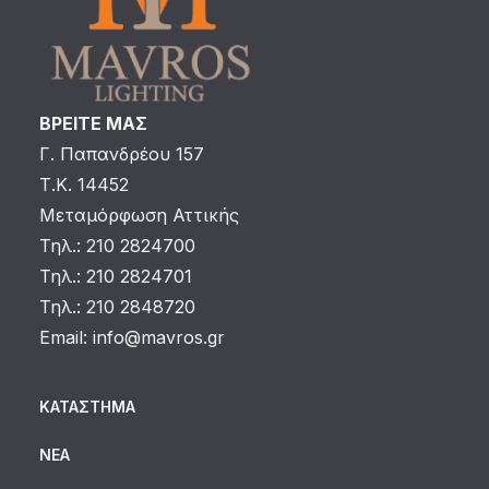
ΒΡΕΙΤΕ ΜΑΣ
Γ. Παπανδρέου 157
Τ.Κ. 14452
Μεταμόρφωση Αττικής
Τηλ.: 210 2824700
Τηλ.: 210 2824701
Τηλ.: 210 2848720
Email:
info@mavros.gr
ΚΑΤΆΣΤΗΜΑ
ΝΈΑ