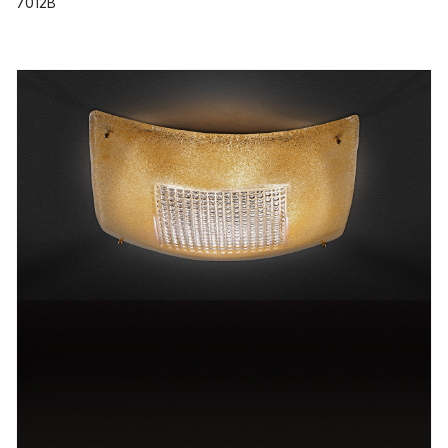
7012B