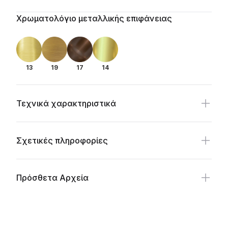
Additional details
Χρωματολόγιο μεταλλικής επιφάνειας
13
19
17
14
Τεχνικά χαρακτηριστικά
Σχετικές πληροφορίες
Πρόσθετα Αρχεία