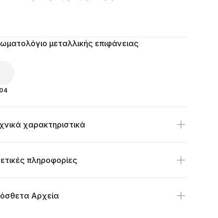
ilability
itional details
ωματολόγιο μεταλλικής επιφάνειας
04
χνικά χαρακτηριστικά
ετικές πληροφορίες
όσθετα Αρχεία