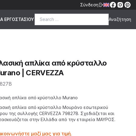
Σύνδεση
Search for:
ΔΑ ΕΡΓΟΣΤΑΣΙΟΥ
λασική απλίκα από κρύσταλλο
urano | CERVEZZA
827B
scription
ασική απλίκα από κρύσταλλο Murano
ασική
απλίκα
από κρύσταλλο Mουράνο εσωτερικού
ρου της
συλλογής CERVEZZA
79827B. Σχεδιάζεται και
τασκευάζεται στην Ελλάδα από την εταιρεία
ΜΑΥΡΟΣ
.
ntactprice
ικοινωνήστε μαζί μας για τιμή.