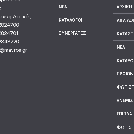
ΝΈΑ
ΑΡΧΙΚΉ
2
ωση Αττικής
ΚΑΤΆΛΟΓΟΙ
ΛΊΓΑ ΛΌ
 2824700
 2824701
ΣΥΝΕΡΓΆΤΕΣ
ΚΑΤΆΣ
 2848720
ΝΈΑ
o@mavros.gr
ΚΑΤΆΛΟ
ΠΡΟΪΟΝ
ΦΩΤΙΣΤ
ΑΝΕΜΙΣ
ΕΠΙΠΛΑ
ΦΩΤΙΣΤ