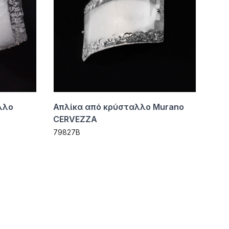
λλο
Απλίκα από κρύσταλλο Murano
CERVEZZA
79827B