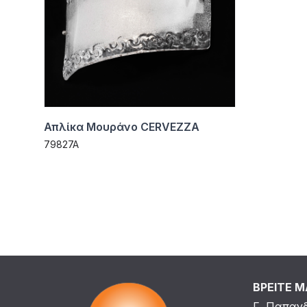
Απλίκα Μουράνο CERVEZZA
79827A
ΒΡΕΙΤΕ 
Γ. Παπαν