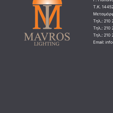
Τ.Κ. 1445
Μεταμόρφ
Τηλ.: 210
Τηλ.: 210
Τηλ.: 210
Email:
inf