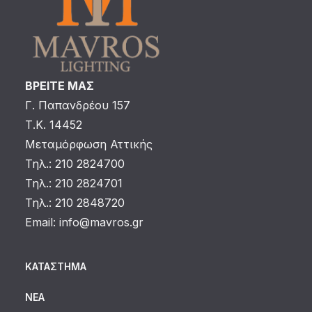
ΒΡΕΙΤΕ ΜΑΣ
Γ. Παπανδρέου 157
Τ.Κ. 14452
Μεταμόρφωση Αττικής
Τηλ.: 210 2824700
Τηλ.: 210 2824701
Τηλ.: 210 2848720
Email:
info@mavros.gr
ΚΑΤΆΣΤΗΜΑ
ΝΈΑ