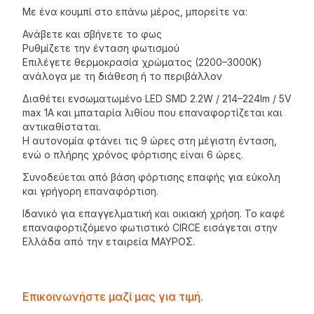
Με ένα κουμπί στο επάνω μέρος, μπορείτε να:
Ανάβετε και σβήνετε το φως
Ρυθμίζετε την ένταση φωτισμού
Επιλέγετε θερμοκρασία χρώματος (2200–3000K)
ανάλογα με τη διάθεση ή το περιβάλλον
Διαθέτει ενσωματωμένο LED SMD 2.2W / 214–224lm / 5V
max 1A και μπαταρία λιθίου που επαναφορτίζεται και
αντικαθίσταται.
Η αυτονομία φτάνει τις 9 ώρες στη μέγιστη ένταση,
ενώ ο πλήρης χρόνος φόρτισης είναι 6 ώρες.
Συνοδεύεται από βάση φόρτισης επαφής για εύκολη
και γρήγορη επαναφόρτιση.
Ιδανικό για επαγγελματική και οικιακή χρήση. Το καφέ
επαναφορτιζόμενο φωτιστικό CIRCE εισάγεται στην
Ελλάδα από την εταιρεία
ΜΑΥΡΟΣ
.
Contactprice
Επικοινωνήστε μαζί μας για τιμή.