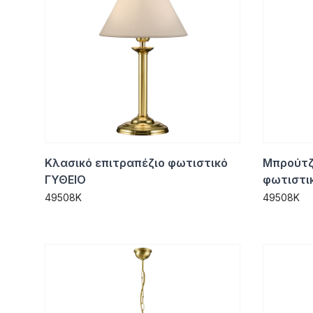
Κλασικό επιτραπέζιο φωτιστικό
Μπρούτζ
ΓΥΘΕΙΟ
φωτιστι
49508K
49508K