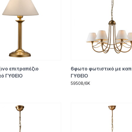
ινο επιτραπέζιο
6φωτο φωτιστικό με κα
κό ΓΥΘΕΙΟ
ΓΥΘΕΙΟ
59508/6K