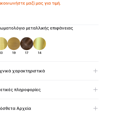
ntactprice
ικοινωνήστε μαζί μας για τιμή.
ilability
itional details
ωματολόγιο μεταλλικής επιφάνειας
13
19
17
14
χνικά χαρακτηριστικά
ετικές πληροφορίες
όσθετα Αρχεία