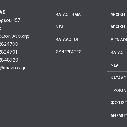
ΜΑΣ
ΚΑΤΆΣΤΗΜΑ
ΑΡΧΙΚΗ
δρέου 157
ΝΈΑ
ΑΡΧΙΚΉ
2
ωση Αττικής
ΚΑΤΆΛΟΓΟΙ
ΛΊΓΑ ΛΌ
 2824700
 2824701
ΣΥΝΕΡΓΆΤΕΣ
ΚΑΤΆΣ
 2848720
ΝΈΑ
o@mavros.gr
ΚΑΤΆΛΟ
ΠΡΟΪΟΝ
ΦΩΤΙΣΤ
ΑΝΕΜΙΣ