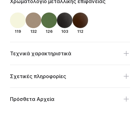
Additional details
Χρωματολόγιο μεταλλικής επιφάνειας
119
132
126
103
112
Τεχνικά χαρακτηριστικά
Σχετικές πληροφορίες
Πρόσθετα Αρχεία