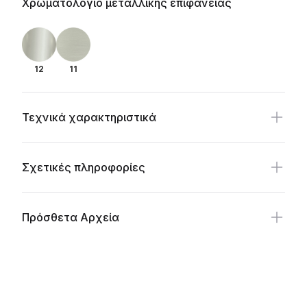
Additional details
Χρωματολόγιο μεταλλικής επιφάνειας
12
11
Τεχνικά χαρακτηριστικά
Σχετικές πληροφορίες
Πρόσθετα Αρχεία