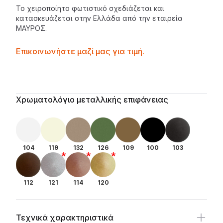
Το χειροποίητο φωτιστικό σχεδιάζεται και
κατασκευάζεται στην Ελλάδα από την εταιρεία
ΜΑΥΡΟΣ
.
Contactprice
Επικοινωνήστε μαζί μας για τιμή.
Availability
Additional details
Χρωματολόγιο μεταλλικής επιφάνειας
104
119
132
126
109
100
103
112
121
114
120
Τεχνικά χαρακτηριστικά