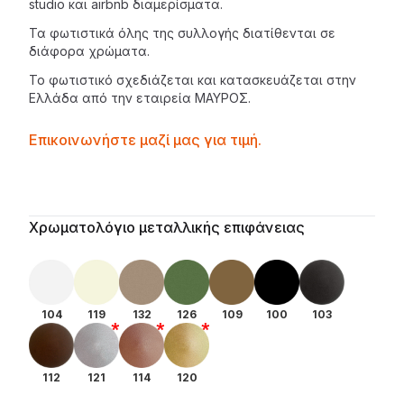
studio και airbnb διαμερίσματα.
Τα φωτιστικά όλης της συλλογής διατίθενται σε
διάφορα χρώματα.
Το φωτιστικό σχεδιάζεται και κατασκευάζεται στην
Ελλάδα από την εταιρεία
ΜΑΥΡΟΣ
.
Contactprice
Επικοινωνήστε μαζί μας για τιμή.
Availability
Additional details
Χρωματολόγιο μεταλλικής επιφάνειας
104
119
132
126
109
100
103
112
121
114
120