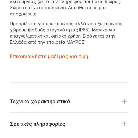
λειτουργίας (μετά την πλήρη φόρτιση) στις 9 ώρες.
Σώμα από χυτό αλουμίνιο. Διατίθεται σε ματ
αποχρώσεις.
Προορίζεται για εσωτερικούς αλλά και εξωτερικούς
χώρους (βαθμός στεγανότητας IP65). Ιδανικό για
επαγγελματική και οικιακή χρήση. Εισάγεται στην
Ελλάδα από την εταιρεία
ΜΑΥΡΟΣ
.
Contactprice
Επικοινωνήστε μαζί μας για τιμή.
Availability
Additional details
Τεχνικά χαρακτηριστικά
Σχετικές πληροφορίες