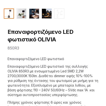
Επαναφορτιζόμενο LED
φωτιστικό OLIVIA
850R3
Description
Επαναφορτιζόμενο LED φωτιστικό
Επαναφορτιζόμενο LED
φωτιστικό
της
συλλογής
OLIVIA
850R3 με ενσωματωμένο Led SMD 2,2W
2700/3000K 150lm. Διαθέτει dimmer αφής 10%-100%
για ρύθμιση της έντασης του φωτισμού με μνήμη για τη
φωτεινότητα. Εξοπλισμένο με μπαταρία λιθίου, με
βάση φόρτισης 110 – 240V 50/60Hz – 5Vdc max 1A και
σύστημα αυτοπροστασίας υπερφόρτωσης.
Πλήρης χρόνος φόρτισης 6 ώρες και χρόνος