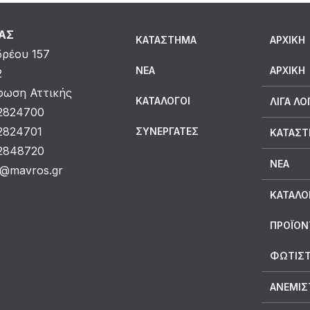
ΜΑΣ
ΚΑΤΆΣΤΗΜΑ
ΑΡΧΙΚΗ
δρέου 157
ΝΈΑ
ΑΡΧΙΚΉ
2
ωση Αττικής
ΚΑΤΆΛΟΓΟΙ
ΛΊΓΑ ΛΌ
 2824700
 2824701
ΣΥΝΕΡΓΆΤΕΣ
ΚΑΤΆΣ
 2848720
ΝΈΑ
o@mavros.gr
ΚΑΤΆΛΟ
ΠΡΟΪΟΝ
ΦΩΤΙΣΤ
ΑΝΕΜΙΣ