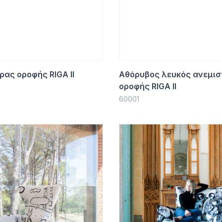
ρας οροφής RIGA II
Αθόρυβος λευκός ανεμι
οροφής RIGA II
60001