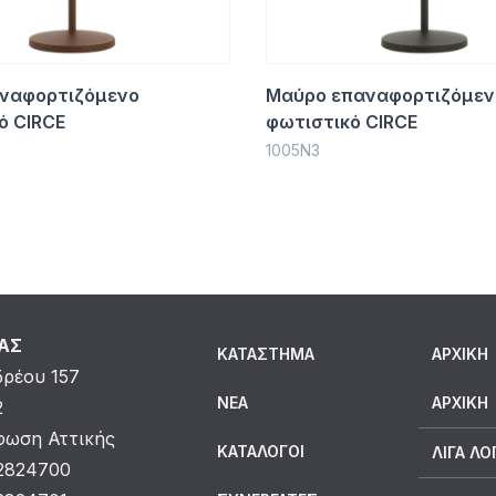
ναφορτιζόμενο
Μαύρο επαναφορτιζόμεν
ό CIRCE
φωτιστικό CIRCE
1005Ν3
ΜΑΣ
ΚΑΤΆΣΤΗΜΑ
ΑΡΧΙΚΗ
δρέου 157
ΝΈΑ
ΑΡΧΙΚΉ
2
ωση Αττικής
ΚΑΤΆΛΟΓΟΙ
ΛΊΓΑ ΛΌ
 2824700