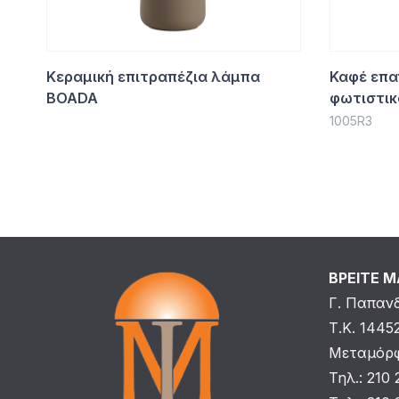
Κεραμική επιτραπέζια λάμπα
Καφέ επα
BOADA
φωτιστικ
1005R3
ΒΡΕΙΤΕ 
Γ. Παπαν
Τ.Κ. 1445
Μεταμόρφ
Τηλ.: 210