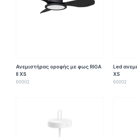
Ανεμιστήρας οροφής με φως RIGA
Led ανεμ
II XS
XS
60002
60002