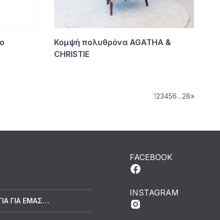
ο
Κομψή πολυθρόνα AGATHA &
CHRISTIE
1
2
3
4
5
6
…
28
»
FACEBOOK
INSTAGRAM
ΓΙΑ ΓΙΑ ΕΜΆΣ…